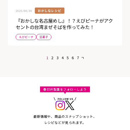
おかしなレシピ
2023/09/30
『おかしな名古屋めし』！？えびピーナがアク
セントの台湾まぜそばを作ってみた！
えびピーナ
豆菓子
1
2
3
4
5
6
7
»
春日井製菓をフォローしよう
最新情報や、商品のスナップショット、
レシピなどが見られます。