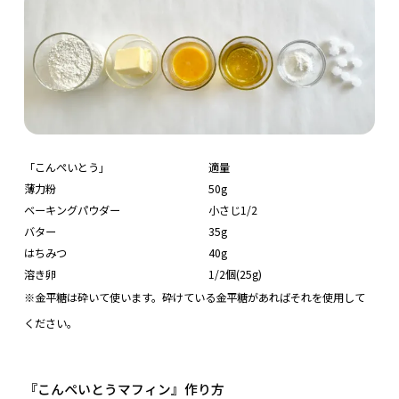
「こんぺいとう」
適量
薄力粉
50g
ベーキングパウダー
小さじ1/2
バター
35g
はちみつ
40g
溶き卵
1/2個(25g)
※金平糖は砕いて使います。砕けている金平糖があればそれを使用して
ください。
『こんぺいとうマフィン』作り方