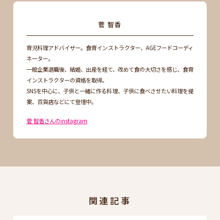
菅 智香
育児料理アドバイザー。食育インストラクター、AGEフードコーディ
ネーター。
一般企業退職後、結婚、出産を経て、改めて食の大切さを感じ、食育
インストラクターの資格を取得。
SNSを中心に、子供と一緒に作る料理、子供に食べさせたい料理を提
案、百貨店などにて登壇中。
菅 智香さんのinstagram
関連記事