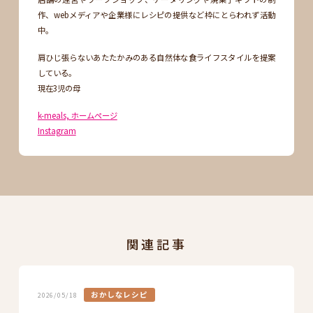
作、webメディアや企業様にレシピの提供など枠にとらわれず活動
中。
肩ひじ張らないあたたかみのある自然体な食ライフスタイルを提案
している。
現在3児の母
k-meals, ホームページ
Instagram
関連記事
おかしなレシピ
2026/05/18