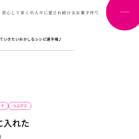
、安心して多くの人々に愛され続けるお菓子作り
ていきたいおかしなレシピ選手権♪
ーナ
つぶグミ
に入れた
♪