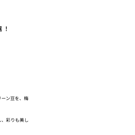
選！
リーン豆を、梅
し、彩りも美し