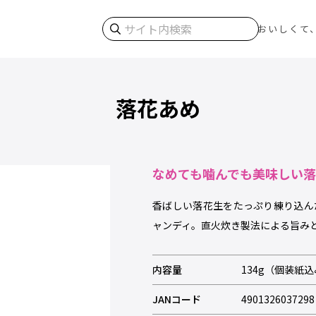
検索
おいしくて
落花あめ
なめても噛んでも美味しい
香ばしい落花生をたっぷり練り込ん
ャンディ。直火炊き製法による旨み
内容量
134g（個装紙
JANコード
4901326037298