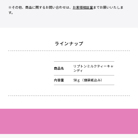
※
その他、商品に関するお問い合わせは、
お客様相談室
までお願いいたしま
す。
ラインナップ
リプトンミルクティーキャ
商品名
ンディ
内容量
58ｇ（個装紙込み）