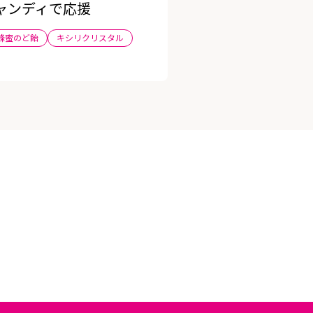
ャンディで応援
蜂蜜のど飴
キシリクリスタル