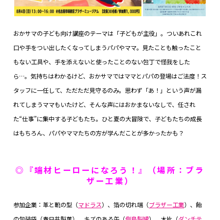
おかサマの子ども向け講座のテーマは「子どもが主役」。ついあれこれ
口や手をつい出したくなってしまうパパやママ。見たことも触ったこと
もない工具や、手を添えないと使ったことのない包丁で怪我をした
ら…。気持ちはわかるけど、おかサマではママとパパの登場はご法度！ス
タッフに一任して、ただただ見守るのみ。思わず「あ！」という声が漏
れてしまうママもいたけど、そんな声にはおかまないなしで、任され
た“仕事”に集中する子どもたち。ひと夏の大冒険で、子どもたちの成長
はもちろん、パパやママたちの方が学んだことが多かったかも？
◎『端材ヒーローになろう！』（場所：ブラ
ザー工業）
参加企業：革と靴の型（
マドラス
）、箔の切れ端（
ブラザー工業
）、飴
の包装袋（春日井製菓）、キズのある缶（
側島製罐
）、木片（
ダンチテ