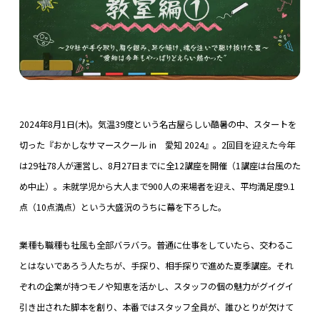
2024年8月1日(木)。気温39度という名古屋らしい酷暑の中、スタートを
切った『おかしなサマースクール in 愛知 2024』。2回目を迎えた今年
は29社78人が運営し、8月27日までに全12講座を開催（1講座は台風のた
め中止）。未就学児から大人まで900人の来場者を迎え、平均満足度9.1
点（10点満点）という大盛況のうちに幕を下ろした。
業種も職種も社風も全部バラバラ。普通に仕事をしていたら、交わるこ
とはないであろう人たちが、手探り、相手探りで進めた夏季講座。それ
ぞれの企業が持つモノや知恵を活かし、スタッフの個の魅力がグイグイ
引き出された脚本を創り、本番ではスタッフ全員が、誰ひとりが欠けて