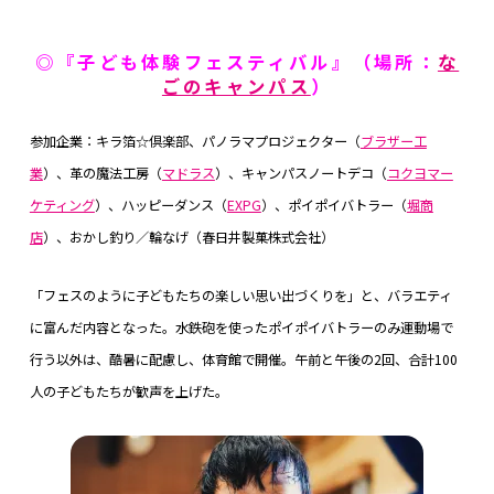
◎『子ども体験フェスティバル』（場所：
な
ごのキャンパス
）
参加企業：キラ箔☆倶楽部、パノラマプロジェクター（
ブラザー工
業
）、革の魔法工房（
マドラス
）、キャンパスノートデコ（
コクヨマー
ケティング
）、ハッピーダンス（
EXPG
）、ポイポイバトラー（
堀商
店
）、おかし釣り／輪なげ（春日井製菓株式会社）
「フェスのように子どもたちの楽しい思い出づくりを」と、バラエティ
に富んだ内容となった。水鉄砲を使ったポイポイバトラーのみ運動場で
行う以外は、酷暑に配慮し、体育館で開催。午前と午後の2回、合計100
人の子どもたちが歓声を上げた。