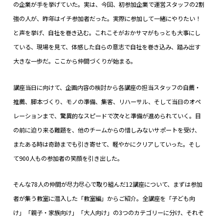
の企業が手を挙げていた。実は、今回、初参加企業で運営スタッフの2割
強の人が、昨年はイチ参加者だった。実際に参加して一緒にやりたい！
と声を挙げ、自社を巻き込む。これこそがおかサマがもっとも大事にし
ている、現場を見て、体感した自らの意志で自社を巻き込み、踏み出す
大きな一歩だ。ここから仲間づくりが始まる。
講座当日に向けて、企画内容の検討から各講座の担当スタッフの自薦・
推薦、脚本づくり、モノの準備、集客、リハーサル、
そして当日のオペ
レーションまで、驚異的なスピードで次々と準備が進められていく。目
の前に迫り来る難題を、
他のチームからの惜しみないサポートを受け、
またある時は奇跡までも引き寄せて、軽やかにクリアして
いった。そし
て9
00人もの参加者の笑顔を引き出した。
そんな78人の仲間が尽力尽心で取り組んだ12講座について、まずは参加
者が集う教室に潜入した「教室編」からご紹介。全講座を「子ども向
け」「親子・家族向け」「大人向け」の3つのカテゴリーに分け、それぞ