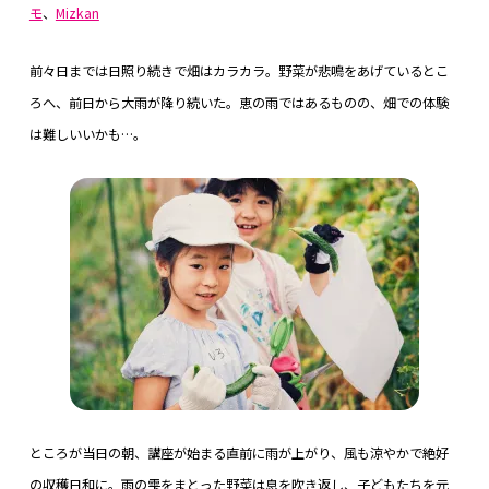
モ
、
Mizkan
前々日までは日照り続きで畑はカラカラ。野菜が悲鳴をあげているとこ
ろへ、前日から大雨が降り続いた。恵の雨ではあるものの、畑での体験
は難しいいかも…。
ところが当日の朝、講座が始まる直前に雨が上がり、風も涼やかで絶好
の収穫日和に。雨の雫をまとった野菜は息を吹き返し、子どもたちを元