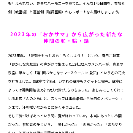
も叶えられない、
見事なハーモニーを奏でた。そんな
145日間を、参加者
側（教室編）と運営側（職員室編）からレポートをお届けしましょう。
2023年の『おかサマ』から広がった新たな
仲間の和・輪・話
2023年夏。「愛知をもっとおもしろくしよう！」という、春日井製菓
「おかしな実験室」の声がけで集まった12社32人のメンバーが、真夏の
夜空に華々しく「第1回おかしなサマースクール in 愛知」という名の花火
を打ち上げた。8講座で全9回。いずれの講座もチケットは完売。講座に
よっては募集開始後3分で売り切れたものもあった。楽しみにしてくれて
いるお客さんのためにと、スタッフは事前準備から当日のオペレーショ
ンまで、汗を拭いながらとにかく走り回った。
そして気づけばあっという間に夏が終わっていた。本当にあっという間
だった。参加者の多くから、「楽しかった」「面白かった」「またやり
たい」と喜びと感謝の言葉が次々と届いた。