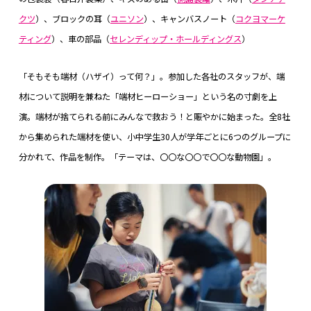
クツ
）、ブロックの耳（
ユニソン
）、キャンバスノート（
コクヨマーケ
ティング
）、車の部品（
セレンディップ・ホールディングス
）
「そもそも端材（ハザイ）って何？」。参加した各社のスタッフが、端
材について説明を兼ねた「端材ヒーローショー」という名の寸劇を上
演。端材が捨てられる前にみんなで救おう！と賑やかに始まった。全8社
から集められた端材を使い、小中学生30人が学年ごとに6つのグループに
分かれて、作品を制作。「テーマは、〇〇な〇〇で〇〇な動物園」。