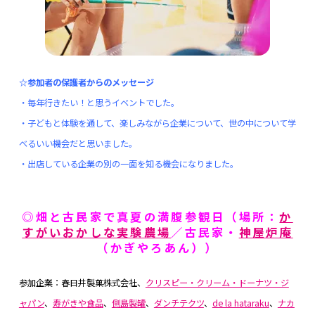
☆参加者の保護者からのメッセージ
・毎年行きたい！と思うイベントでした。
・子どもと体験を通して、楽しみながら企業について、世の中について学
べるいい機会だと思いました。
・出店している企業の別の一面を知る機会になりました。
◎畑と古民家で真夏の満腹参観日（場所：
か
すがいおかしな実験農場
／古民家・
神屋炉庵
（かぎやろあん））
参加企業：春日井製菓株式会社、
クリスピー・クリーム・ドーナツ・ジ
ャパン
、
寿がきや食品
、
側島製罐
、
ダンチテクツ
、
de la hataraku
、
ナカ