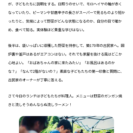
が、子どもたちに説明をする。日照りのせいで、モロヘイヤの軸が赤く
なっていたり、ピーマンや甘唐辛子の長さがスーパーで見るものより短か
ったりと、気候によって野菜がどんな状態になるのか、自分の目で確か
め、食べて知る。実体験ほど貴重な学びはない。
後半は、袋いっぱいに収穫した野菜を持参して、築170年の古民家へ。囲
炉裏や釜戸はあるがエアコンはない。それでも家屋を抜ける風はどこか
心地よい。「おばあちゃんの家に来たみたい」「お風呂はあるのか
な？」「なんで2階がないの？」素直な子どもたちの第一印象と質問に、
古民家のオーナーが丁寧に答える。
さて今日のランチは子どもたちが料理人。メニューは野菜のガンガン焼
きと流しそうめんならぬ流しラーメン！