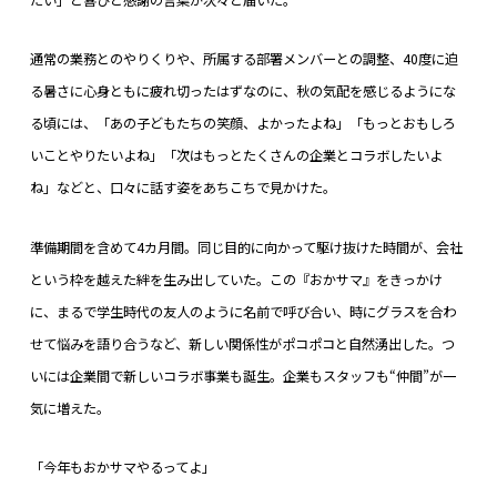
通常の業務とのやりくりや、所属する部署メンバーとの調整、40度に迫
る暑さに心身ともに疲れ切ったはずなのに、秋の気配を感じるようにな
る頃には、「あの子どもたちの笑顔、よかったよね」「もっとおもしろ
いことやりたいよね」「次はもっとたくさんの企業とコラボしたいよ
ね」などと、口々に話す姿をあちこちで見かけた。
準備期間を含めて4カ月間。同じ目的に向かって駆け抜けた時間が、会社
という枠を越えた絆を生み出していた。この『おかサマ』をきっかけ
に、まるで学生時代の友人のように名前で呼び合い、時にグラスを合わ
せて悩みを語り合うなど、新しい関係性がポコポコと自然湧出した。つ
いには企業間で新しいコラボ事業も誕生。企業もスタッフも“仲間”が一
気に増えた。
「今年もおかサマやるってよ」