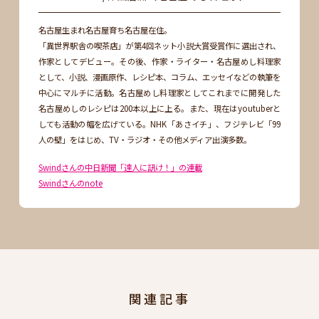
名古屋生まれ名古屋育ち名古屋在住。
「異世界駅舎の喫茶店」が第4回ネット小説大賞受賞作に選出され、
作家としてデビュー。その後、作家・ライター・名古屋めし料理家
として、小説、漫画原作、レシピ本、コラム、エッセイなどの執筆を
中心にマルチに活動。名古屋めし料理家としてこれまでに開発した
名古屋めしのレシピは200本以上に上る。また、現在はyoutuberと
しても活動の幅を広げている。NHK「あさイチ」、フジテレビ「99
人の壁」をはじめ、TV・ラジオ・その他メディア出演多数。
Swindさんの中日新聞「達人に訊け！」の連載
Swindさんのnote
関連記事