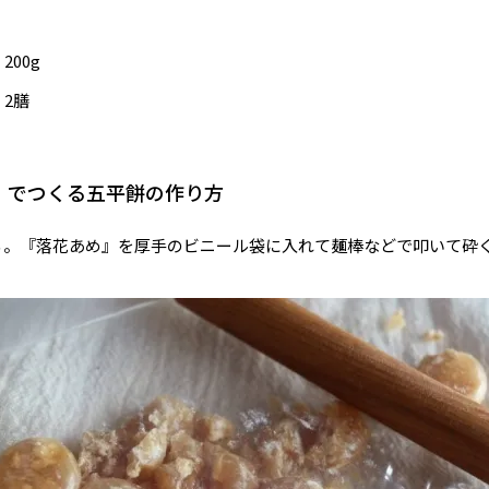
00g
2膳
』でつくる五平餅の作り方
くる。『落花あめ』を厚手のビニール袋に入れて麺棒などで叩いて砕