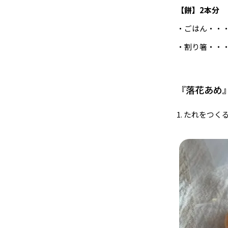
【餅】2本分
・ごはん・・・2
・割り箸・・・
『落花あめ
1. たれをつ