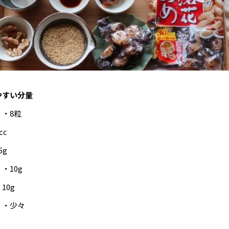
やすい分量
・8粒
cc
5g
・10g
10g
・・少々