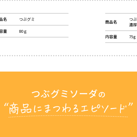
品名
つぶグミ
つぶ
商品名
濃厚
容量
80ｇ
内容量
75g
つぶグミソーダ
の