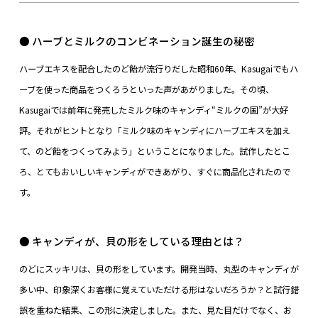
● ハーブとミルクのコンビネーション誕生の秘密
ハーブエキスを配合したのど飴が流行りだした昭和60年、Kasugaiでもハ
ーブを使った商品をつくろうといった声があがりました。その頃、
Kasugaiでは前年に発売したミルク味のキャンディ“ミルクの
国”が大好
評。それがヒントとなり「ミルク味のキャンディにハーブエキスを加え
て、のど飴をつくってみよう」ということになりました。試作した
とこ
ろ、とてもおいしいキャンディができあがり、すぐに商品化されたので
す。
● キャンディが、貝の形をしている理由とは？
のどにスッキリは、貝の形をしています。開発当時、丸型のキャンディが
多い
中、印象深
く
お客様に覚えていただける形はないだろうか？と試行錯
誤を重ねた結果、この形に決定しました。また、見た目だけでなく、お