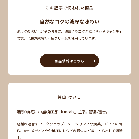
この記事で使われた商品
自然なコクの濃厚な味わい
ミルクのおいしさそのままに、濃厚さやコクが感じられるキャンディ
です。北海道産練乳・生クリームを使用しています。
商品情報はこちら
片山 けいこ
湘南の自宅にて店舗兼工房「k-meals,」主宰。管理栄養士。
店舗の運営やワークショップ、ケータリングや焼菓子ギフトの制
作、webメディアや企業様にレシピの提供など枠にとらわれず活動
中。