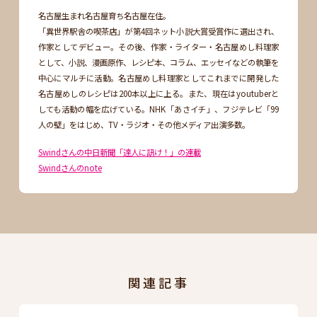
名古屋生まれ名古屋育ち名古屋在住。
「異世界駅舎の喫茶店」が第4回ネット小説大賞受賞作に選出され、
作家としてデビュー。その後、作家・ライター・名古屋めし料理家
として、小説、漫画原作、レシピ本、コラム、エッセイなどの執筆を
中心にマルチに活動。名古屋めし料理家としてこれまでに開発した
名古屋めしのレシピは200本以上に上る。また、現在はyoutuberと
しても活動の幅を広げている。NHK「あさイチ」、フジテレビ「99
人の壁」をはじめ、TV・ラジオ・その他メディア出演多数。
Swindさんの中日新聞「達人に訊け！」の連載
Swindさんのnote
関連記事