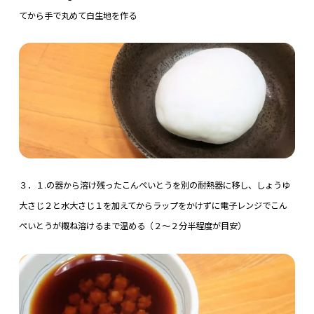
てから手で丸めて白生地を作る
３．１.の器から溶け残ったこんぺいとうを別の耐熱器に移し、しょうゆ
大さじ２と水大さじ１を加えてからラップをかけずに電子レンジでこん
ぺいとうが概ね溶けるまで温める（２～２分半程度が目安）