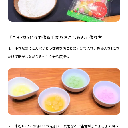
「こんぺいとうで作る手まりおこしもん」作り方
１．小さな器にこんぺいとう数粒を色ごとに分けて入れ、熱湯大さじ1を
かけて転がしながら５～１０分程度待つ
２．米粉100gに熱湯100mlを加え、菜箸などで生地がまとまるまで練っ