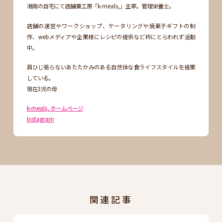
湘南の自宅にて店舗兼工房「k-meals,」主宰。管理栄養士。
店舗の運営やワークショップ、ケータリングや焼菓子ギフトの制
作、webメディアや企業様にレシピの提供など枠にとらわれず活動
中。
肩ひじ張らないあたたかみのある自然体な食ライフスタイルを提案
している。
現在3児の母
k-meals, ホームページ
Instagram
関連記事