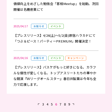
価値向上をめざした勉強会「客相Meetup」を始動。次回
開催は名糖産業にて
2025/04/17
お知らせ
イベント
【プレスリリース】4/26(土)～5/2(金)原宿ハラカドにて
「つぶ＆ピース！パーティーPREMIUM」開催決定！
2025/04/16
お知らせ
イベント
キャンペーン
【プレスリリース】バスケがもっと好きになる。カラフ
ルな個性が愛しくなる。トップアスリートたちの華やか
な競演『Ｗリーグオールスター』春日井製菓は今年も全
力で応援します。
«
3
4
5
6
7
8
9
»