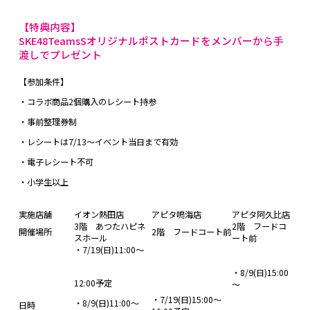
【特典内容】
SKE48TeamsSオリジナルポストカードをメンバーから手
渡しでプレゼント
【参加条件】
・コラボ商品2個購入のレシート持参
・事前整理券制
・レシートは7/13～イベント当日まで有効
・電子レシート不可
・小学生以上
実施店舗
イオン熱田店
アピタ鳴海店
アピタ阿久比店
3階 あつたハピネ
2階 フードコ
開催場所
2階 フードコート前
スホール
ート前
・7/19(日)11:00～
・8/9(日)15:00
12:00予定
～
・7/19(日)15:00～
・8/9(日)11:00～
日時