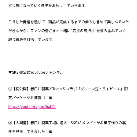
ずつ形になっていく様子をお届けしていきます。
こうした発信を通じて、商品が完成するまでの歩みも含めて楽しんでいた
だきながら、ファンの皆さまと一緒に“応援の気持ち”を積み重ねていく
取り組みを目指しています。
▼SKE48公式YouTubeチャンネル
①【初公開】春日井製菓×Team S コラボ「グリーン豆・うすピーナ」限
定パッケージお披露目！編
https://youtu.be/jipoGjafIDI
②【大興奮】春日井製菓工場に潜入！SKE48メンバーがお菓子作りの裏
側を見学してきました！編