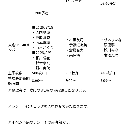
16:00予定
16:00予定
12:00予定
■2026/7/19
・入内嶋涼
・熊崎晴香
・石黒友月
・杉本りいな
・坂本真凛
来店SKE48メ
・伊藤虹々美
・原優寧
・山村さくら
ンバー
・倉島杏実
・松川みゆ
■2026/8/9
・桒原椿
・南澤恋々
・相川暖花
・鈴木恋奈
・野村実代
上限枚数
500枚/日
300枚/日
300枚/日
整理券配布開
8:00～
9:00～
9:00～
始時間
※整理券は一度につき1枚のみお渡しとなります。
※レシートにチェックを入れさせていただきます。
※イベント店のレシートのみ有効です。