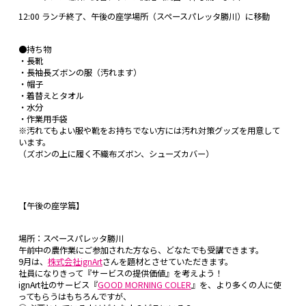
12:00 ランチ終了、午後の座学場所（スペースパレッタ勝川）に移動
●持ち物
・長靴
・長袖長ズボンの服（汚れます）
・帽子
・着替えとタオル
・水分
・作業用手袋
※汚れてもよい服や靴をお持ちでない方には汚れ対策グッズを用意して
います。
（ズボンの上に履く不織布ズボン、シューズカバー）
【午後の座学篇】
場所：スペースパレッタ勝川
午前中の農作業にご参加された方なら、どなたでも受講できます。
9月は、
株式会社ignArt
さんを題材とさせていただきます。
社員になりきって『サービスの提供価値』を考えよう！
ignArt社のサービス『
GOOD MORNING COLER
』を、より多くの人に使
ってもらうはもちろんですが、