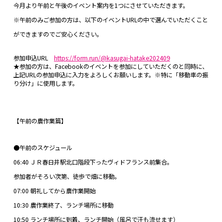
今月より午前と午後のイベント案内を1つにさせていただきます。
※午前のみご参加の方は、以下のイベントURLの中で選んでいただくこと
ができますのでご安心ください。
参加申込URL
https://form.run/@kasugai-hatake202409
★参加の方は、Facebookのイベントを参加にしていただくのと同時に、
上記URLの参加申込に入力をよろしくお願いします。※特に「移動車の振
り分け」に使用します。
【午前の農作業篇】
●午前のスケジュール
06:40 ＪＲ春日井駅北口階段下ったヴィドフランス前集合。
参加者がそろい次第、徒歩で畑に移動。
07:00 朝礼してから農作業開始
10:30 農作業終了、ランチ場所に移動
10:50 ランチ場所に到着、ランチ開始（風呂で汗も流せます）