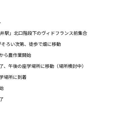
ル
JR春日井駅」北口階段下のヴィドフランス前集合
ろい次第、徒歩で畑に移動
してから農作業開始
作業終了、午後の座学場所に移動（場所検討中）
の座学場所に到着
開始
終了