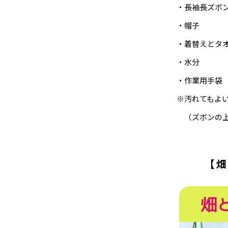
・長袖長ズボ
・帽子
・着替えとタ
・水分
・作業用手袋
※汚れてもよ
（ズボンの上
【畑