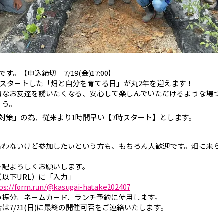
す。【申込締切 7/19(金)17:00】
からスタートした「畑と自分を育てる日」が丸2年を迎えます！
切なお友達を誘いたくなる、安心して楽しんでいただけるような場
ょう。
対策」の為、従来より1時間早い【7時スタート】とします。
合わないけど参加したいという方も、もちろん大歓迎です。畑に来
。
下記よろしくお願いします。
以下URL）に「入力」
ps://form.run/@kasugai-hatake202407
分、ネームカード、ランチ予約に使用します。
/21(日)に最終の開催可否をご連絡いたします。