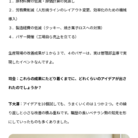
１．原材料費の低減・原価計算の見直し
２．労務費削減（人形焼ラインのレイアウト変更、効率化のための機械
導入）
３．製造経費の低減（クッキー、焼き菓子ロスへの対策）
４．バザー開催（工場自ら売上を立てる）
生産現場の改善成果が１から３で、４のバザーは、実は管理部主導で実
現したイベントなんですよ。
司会：これらの成果にたどり着くまでに、どれくらいのアイデアが出さ
れたのでしょうか？
下大澤
：アイデアを10個試しても、うまくいくのは１つか２つ。その繰
り返しと小さな改善の積み重ねです。職歴の長いベテラン勢の知見を形
にしていったものも多くありました。