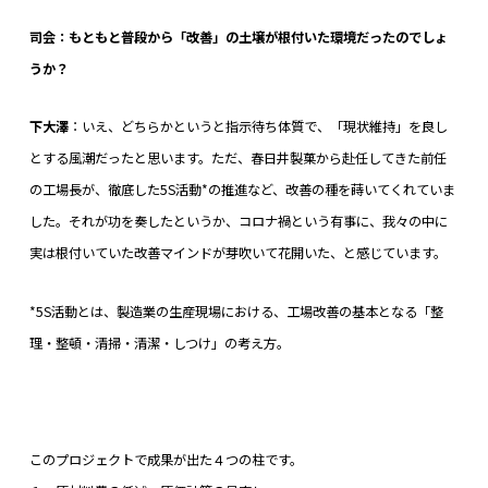
司会：もともと普段から「改善」の土壌が根付いた環境だったのでしょ
うか？
下大澤
：いえ、どちらかというと指示待ち体質で、「現状維持」を良し
とする風潮だったと思います。ただ、春日井製菓から赴任してきた前任
の工場長が、徹底した5S活動*の推進など、改善の種を蒔いてくれていま
した。それが功を奏したというか、コロナ禍という有事に、我々の中に
実は根付いていた改善マインドが芽吹いて花開いた、と感じています。
*5S活動とは、製造業の生産現場における、工場改善の基本となる「整
理・整頓・清掃・清潔・しつけ」の考え方
。
このプロジェクトで成果が出た４つの柱です。