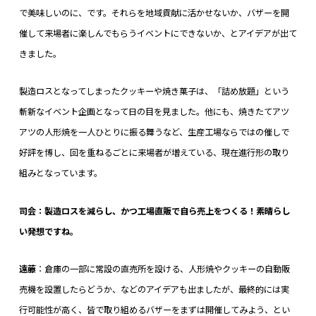
で美味しいのに、です。それらを地域貢献に活かせないか、バザーを開
催して来場者に楽しんでもらうイベントにできないか、とアイデアが出て
きました。
製造ロスとなってしまったクッキーや焼き菓子は、「詰め放題」という
斬新なイベント企画となって日の目を見ました。他にも、焼きたてアツ
アツの人形焼を一人ひとりに振る舞うなど、生産工場ならではの催しで
好評を博し、回を重ねるごとに来場者が増えている、現在進行形の取り
組みとなっています。
司会：製造ロスを減らし、かつ工場直販で自ら売上をつくる！素晴らし
い発想ですね。
遠藤
：倉庫の一部に常設の直売所を設ける、人形焼やクッキーの自動販
売機を設置したらどうか、などのアイデアも出ましたが、最終的には実
行可能性が高く、皆で取り組めるバザーをまずは開催してみよう、とい