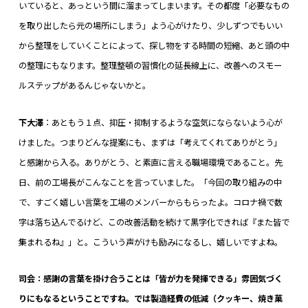
いていると、あっという間に溜まってしまいます。その都度「必要なもの
を取り出したら元の場所にしまう」よう心がけたり、少しずつでもいい
から整理をしていくことによって、探し物をする時間の短縮、あと頭の中
の整理にもなります。整理整頓の習慣化の延長線上に、改善へのスモー
ルステップがあるんじゃないかと。
下大澤
：あともう１点、抑圧・抑制するような空気にならないよう心が
けました。つまりどんな提案にも、まずは「考えてくれてありがとう」
と感謝から入る。ありがとう、と素直に言える職場環境であること。先
日、前の工場長がこんなことを言っていました。「今回の取り組みの中
で、すごく嬉しい言葉を工場のメンバーからもらったよ。コロナ禍で数
字は落ち込んでるけど、この改善活動を続けて黒字化できれば『また皆で
集まれるね』」と。こういう声がけも励みになるし、嬉しいですよね。
司会：感謝の言葉を掛け合うことは「皆が力を発揮できる」雰囲気づく
りにもなるということですね。では製造経費の低減（クッキー、焼き菓