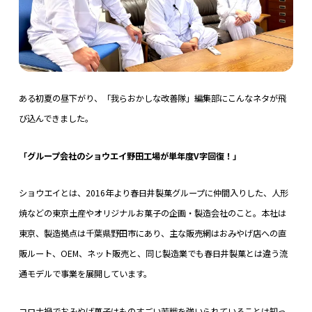
ある初夏の昼下がり、「我らおかしな改善隊」編集部にこんなネタが飛
び込んできました。
「グループ会社のショウエイ野田工場が単年度V字回復！」
ショウエイとは、2016年より春日井製菓グループに仲間入りした、人形
焼などの東京土産やオリジナルお菓子の企画・製造会社のこと。本社は
東京、製造拠点は千葉県野田市にあり、主な販売網はおみやげ店への直
販ルート、OEM、ネット販売と、同じ製造業でも春日井製菓とは違う流
通モデルで事業を展開しています。
コロナ禍でおみやげ菓子はものすごい苦戦を強いられていることは知っ