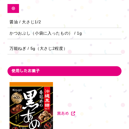
◎
醤油 / 大さじ1/2
かつおぶし（小袋に入ったもの） / 1g
万能ねぎ / 5g（大さじ2程度）
使用したお菓子
黒あめ